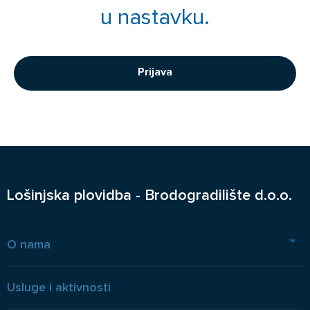
u nastavku.
Prijava
Lošinjska plovidba - Brodogradilište d.o.o.
O nama
Usluge i aktivnosti